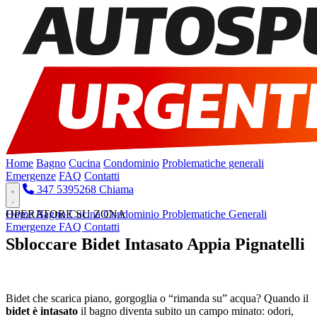
Home
Bagno
Cucina
Condominio
Problematiche generali
Emergenze
FAQ
Contatti
347 5395268
Chiama
Home
OPERATORE SU ZONA
Bagno
Cucina
Condominio
Problematiche Generali
Emergenze
FAQ
Contatti
Sbloccare Bidet Intasato Appia Pignatelli
Pronto Intervento H24
Bidet che scarica piano, gorgoglia o “rimanda su” acqua? Quando il
bidet è intasato
il bagno diventa subito un campo minato: odori,