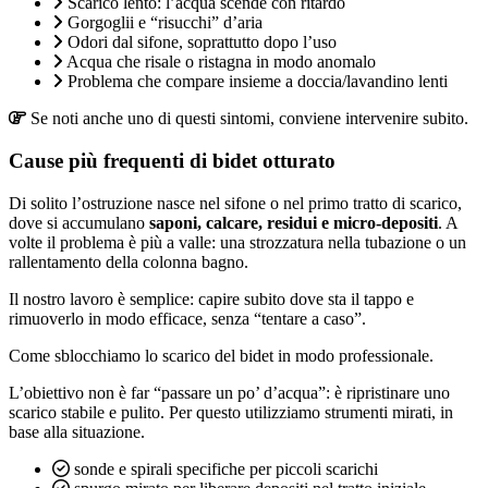
Scarico lento: l’acqua scende con ritardo
Gorgoglii e “risucchi” d’aria
Odori dal sifone, soprattutto dopo l’uso
Acqua che risale o ristagna in modo anomalo
Problema che compare insieme a doccia/lavandino lenti
Se noti anche uno di questi sintomi, conviene intervenire subito.
Cause più frequenti di bidet otturato
Di solito l’ostruzione nasce nel sifone o nel primo tratto di scarico,
dove si accumulano
saponi, calcare, residui e micro-depositi
. A
volte il problema è più a valle: una strozzatura nella tubazione o un
rallentamento della colonna bagno.
Il nostro lavoro è semplice: capire subito dove sta il tappo e
rimuoverlo in modo efficace, senza “tentare a caso”.
Come sblocchiamo lo scarico del bidet in modo professionale.
L’obiettivo non è far “passare un po’ d’acqua”: è ripristinare uno
scarico stabile e pulito. Per questo utilizziamo strumenti mirati, in
base alla situazione.
sonde e spirali specifiche per piccoli scarichi