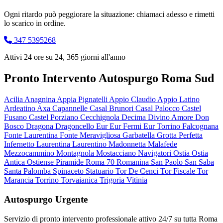
Ogni ritardo può peggiorare la situazione: chiamaci adesso e rimetti
lo scarico in ordine.
347 5395268
Attivi 24 ore su 24, 365 giorni all'anno
Pronto Intervento Autospurgo Roma Sud
Acilia
Anagnina
Appia Pignatelli
Appio Claudio
Appio Latino
Ardeatino
Axa
Capannelle
Casal Brunori
Casal Palocco
Castel
Fusano
Castel Porziano
Cecchignola
Decima
Divino Amore
Don
Bosco
Dragona
Dragoncello
Eur
Eur Fermi
Eur Torrino
Falcognana
Fonte Laurentina
Fonte Meravigliosa
Garbatella
Grotta Perfetta
Infernetto
Laurentina
Laurentino
Madonnetta
Malafede
Mezzocammino
Montagnola
Mostacciano
Navigatori
Ostia
Ostia
Antica
Ostiense
Piramide
Roma 70
Romanina
San Paolo
San Saba
Santa Palomba
Spinaceto
Statuario
Tor De Cenci
Tor Fiscale
Tor
Marancia
Torrino
Torvaianica
Trigoria
Vitinia
Autospurgo Urgente
Servizio di pronto intervento professionale attivo 24/7 su tutta Roma