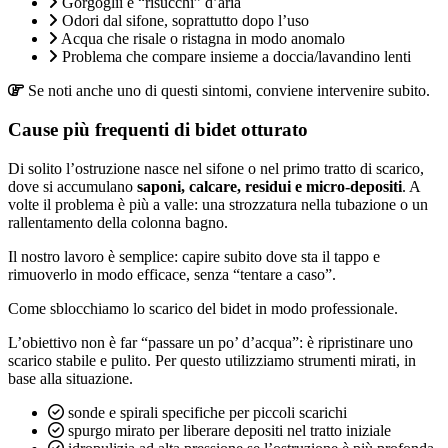
Gorgoglii e “risucchi” d’aria
Odori dal sifone, soprattutto dopo l’uso
Acqua che risale o ristagna in modo anomalo
Problema che compare insieme a doccia/lavandino lenti
Se noti anche uno di questi sintomi, conviene intervenire subito.
Cause più frequenti di bidet otturato
Di solito l’ostruzione nasce nel sifone o nel primo tratto di scarico,
dove si accumulano
saponi, calcare, residui e micro-depositi
. A
volte il problema è più a valle: una strozzatura nella tubazione o un
rallentamento della colonna bagno.
Il nostro lavoro è semplice: capire subito dove sta il tappo e
rimuoverlo in modo efficace, senza “tentare a caso”.
Come sblocchiamo lo scarico del bidet in modo professionale.
L’obiettivo non è far “passare un po’ d’acqua”: è ripristinare uno
scarico stabile e pulito. Per questo utilizziamo strumenti mirati, in
base alla situazione.
sonde e spirali specifiche per piccoli scarichi
spurgo mirato per liberare depositi nel tratto iniziale