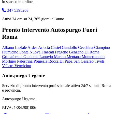
lo scarico in ordine.
347 5395268
Attivi 24 ore su 24, 365 giorni all'anno
Pronto Intervento Autospurgo Fuori
Roma
Albano Laziale
Ardea
Ariccia
Castel Gandolfo
Cecchina
Ciampino
Fiumicino
Fonte Nuova
Frascati
Fregene
Genzano Di Roma
Grottaferrata
Guidonia
Lanuvio
Marino
Mentana
Monterotondo
Morlupo
Palestrina
Pomezia
Rocca Di Papa
San Cesareo
Tivoli
Velletri
Vermicino
Autospurgo Urgente
Servizio di pronto intervento professionale attivo 24/7 su tutta Roma
e provincia.
Autospurgo Urgente
P.IVA: 13842801006