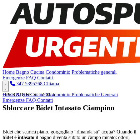
Home
Bagno
Cucina
Condominio
Problematiche generali
Emergenze
FAQ
Contatti
347 5395268
Chiama
Home
OPERATORE SU ZONA
Bagno
Cucina
Condominio
Problematiche Generali
Emergenze
FAQ
Contatti
Sbloccare Bidet Intasato Ciampino
Pronto Intervento H24
Bidet che scarica piano, gorgoglia o “rimanda su” acqua? Quando il
bidet è intasato
il bagno diventa subito un campo minato: odori,