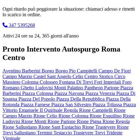
Ogni ritardo può peggiorare la situazione: chiamaci adesso e rimetti
lo scarico in ordine.
347 5395268
Attivi 24 ore su 24, 365 giorni all'anno
Pronto Intervento Autospurgo Roma
Centro
Aventino
Barberini
Borgo
Borgo Pio
Campitelli
Campo De Fiori
Campo Marzio
Castel Sant Angelo
Celio
Centro Storico
Circo
Massimo
Colonna
Colosseo
Fontana Di Trevi
Fori Imperiali
Foro
Romano
Ghetto
Ludovisi
Monti
Palatino
Pantheon
Parione
Piazza
Barberini
Piazza Colonna
Piazza Navona
Piazza Venezia
Piazza Di
Spagna
Piazza Del Popolo
Piazza Della Repubblica
Piazza Della
Rotonda
Piazza Farnese
Piazza San Silvestro
Piazza Trilussa
Piazza
Vittorio Emanuele II
Quirinale
Regola
Rione Campitelli
Rione
Campo Marzio
Rione Celio
Rione Colonna
Rione Esquilino
Rione
Ludovisi
Rione Monti
Rione Parione
Rione Pigna
Rione Regola
Rione Sallustiano
Rione Sant Eustachio
Rione Trastevere
Rione
Trevi
Sallustiano
Termini
Testaccio
Trastevere
Trevi
Tridente
Viminale