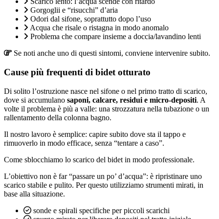
Scarico lento: l’acqua scende con ritardo
Gorgoglii e “risucchi” d’aria
Odori dal sifone, soprattutto dopo l’uso
Acqua che risale o ristagna in modo anomalo
Problema che compare insieme a doccia/lavandino lenti
Se noti anche uno di questi sintomi, conviene intervenire subito.
Cause più frequenti di bidet otturato
Di solito l’ostruzione nasce nel sifone o nel primo tratto di scarico,
dove si accumulano
saponi, calcare, residui e micro-depositi
. A
volte il problema è più a valle: una strozzatura nella tubazione o un
rallentamento della colonna bagno.
Il nostro lavoro è semplice: capire subito dove sta il tappo e
rimuoverlo in modo efficace, senza “tentare a caso”.
Come sblocchiamo lo scarico del bidet in modo professionale.
L’obiettivo non è far “passare un po’ d’acqua”: è ripristinare uno
scarico stabile e pulito. Per questo utilizziamo strumenti mirati, in
base alla situazione.
sonde e spirali specifiche per piccoli scarichi