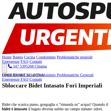
Home
Bagno
Cucina
Condominio
Problematiche generali
Emergenze
FAQ
Contatti
347 5395268
Chiama
Home
OPERATORE SU ZONA
Bagno
Cucina
Condominio
Problematiche Generali
Emergenze
FAQ
Contatti
Sbloccare Bidet Intasato Fori Imperiali
Pronto Intervento H24
Bidet che scarica piano, gorgoglia o “rimanda su” acqua? Quando il
bidet è intasato
il bagno diventa subito un campo minato: odori,