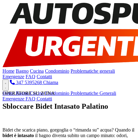
Home
Bagno
Cucina
Condominio
Problematiche generali
Emergenze
FAQ
Contatti
347 5395268
Chiama
Home
OPERATORE SU ZONA
Bagno
Cucina
Condominio
Problematiche Generali
Emergenze
FAQ
Contatti
Sbloccare Bidet Intasato Palatino
Pronto Intervento H24
Bidet che scarica piano, gorgoglia o “rimanda su” acqua? Quando il
bidet è intasato
il bagno diventa subito un campo minato: odori,