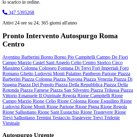
lo scarico in ordine.
347 5395268
Attivi 24 ore su 24, 365 giorni all'anno
Pronto Intervento Autospurgo Roma
Centro
Aventino
Barberini
Borgo
Borgo Pio
Campitelli
Campo De Fiori
Campo Marzio
Castel Sant Angelo
Celio
Centro Storico
Circo
Massimo
Colonna
Colosseo
Fontana Di Trevi
Fori Imperiali
Foro
Romano
Ghetto
Ludovisi
Monti
Palatino
Pantheon
Parione
Piazza
Barberini
Piazza Colonna
Piazza Navona
Piazza Venezia
Piazza Di
Spagna
Piazza Del Popolo
Piazza Della Repubblica
Piazza Della
Rotonda
Piazza Farnese
Piazza San Silvestro
Piazza Trilussa
Piazza
Vittorio Emanuele II
Quirinale
Regola
Rione Campitelli
Rione
Campo Marzio
Rione Celio
Rione Colonna
Rione Esquilino
Rione
Ludovisi
Rione Monti
Rione Parione
Rione Pigna
Rione Regola
Rione Sallustiano
Rione Sant Eustachio
Rione Trastevere
Rione
Trevi
Sallustiano
Termini
Testaccio
Trastevere
Trevi
Tridente
Viminale
Autospurgo Urgente