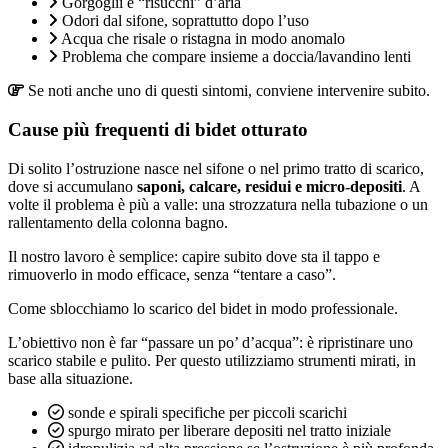
Gorgoglii e “risucchi” d’aria
Odori dal sifone, soprattutto dopo l’uso
Acqua che risale o ristagna in modo anomalo
Problema che compare insieme a doccia/lavandino lenti
Se noti anche uno di questi sintomi, conviene intervenire subito.
Cause più frequenti di bidet otturato
Di solito l’ostruzione nasce nel sifone o nel primo tratto di scarico,
dove si accumulano
saponi, calcare, residui e micro-depositi
. A
volte il problema è più a valle: una strozzatura nella tubazione o un
rallentamento della colonna bagno.
Il nostro lavoro è semplice: capire subito dove sta il tappo e
rimuoverlo in modo efficace, senza “tentare a caso”.
Come sblocchiamo lo scarico del bidet in modo professionale.
L’obiettivo non è far “passare un po’ d’acqua”: è ripristinare uno
scarico stabile e pulito. Per questo utilizziamo strumenti mirati, in
base alla situazione.
sonde e spirali specifiche per piccoli scarichi
spurgo mirato per liberare depositi nel tratto iniziale