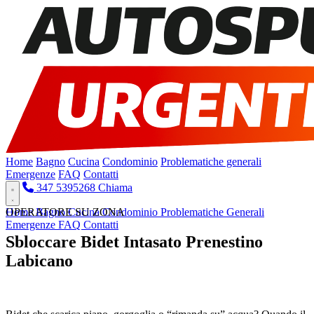
Home
Bagno
Cucina
Condominio
Problematiche generali
Emergenze
FAQ
Contatti
347 5395268
Chiama
Home
OPERATORE SU ZONA
Bagno
Cucina
Condominio
Problematiche Generali
Emergenze
FAQ
Contatti
Sbloccare Bidet Intasato Prenestino
Labicano
Pronto Intervento H24