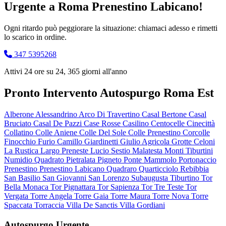
Urgente a Roma Prenestino Labicano!
Ogni ritardo può peggiorare la situazione: chiamaci adesso e rimetti
lo scarico in ordine.
347 5395268
Attivi 24 ore su 24, 365 giorni all'anno
Pronto Intervento Autospurgo Roma Est
Alberone
Alessandrino
Arco Di Travertino
Casal Bertone
Casal
Bruciato
Casal De Pazzi
Case Rosse
Casilino
Centocelle
Cinecittà
Collatino
Colle Aniene
Colle Del Sole
Colle Prenestino
Corcolle
Finocchio
Furio Camillo
Giardinetti
Giulio Agricola
Grotte Celoni
La Rustica
Largo Preneste
Lucio Sestio
Malatesta
Monti Tiburtini
Numidio Quadrato
Pietralata
Pigneto
Ponte Mammolo
Portonaccio
Prenestino
Prenestino Labicano
Quadraro
Quarticciolo
Rebibbia
San Basilio
San Giovanni
San Lorenzo
Subaugusta
Tiburtino
Tor
Bella Monaca
Tor Pignattara
Tor Sapienza
Tor Tre Teste
Tor
Vergata
Torre Angela
Torre Gaia
Torre Maura
Torre Nova
Torre
Spaccata
Torraccia
Villa De Sanctis
Villa Gordiani
Autospurgo Urgente