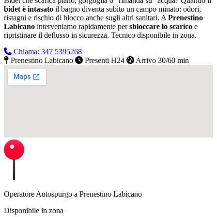
Bidet che scarica piano, gorgoglia o “rimanda su” acqua? Quando il
bidet è intasato
il bagno diventa subito un campo minato: odori,
ristagni e rischio di blocco anche sugli altri sanitari. A
Prenestino
Labicano
interveniamo rapidamente per
sbloccare lo scarico
e
ripristinare il deflusso in sicurezza.
Tecnico disponibile in zona.
Chiama: 347 5395268
Prenestino Labicano
Presenti H24
Arrivo 30/60 min
Operatore Autospurgo a Prenestino Labicano
Disponibile in zona