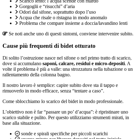
Scarico lento: l’acqua scende con ritardo
Gorgoglii e “risucchi” d’aria
Odori dal sifone, soprattutto dopo l’uso
Acqua che risale o ristagna in modo anomalo
Problema che compare insieme a doccia/lavandino lenti
Se noti anche uno di questi sintomi, conviene intervenire subito.
Cause più frequenti di bidet otturato
Di solito l’ostruzione nasce nel sifone o nel primo tratto di scarico,
dove si accumulano
saponi, calcare, residui e micro-depositi
. A
volte il problema è più a valle: una strozzatura nella tubazione o un
rallentamento della colonna bagno.
Il nostro lavoro è semplice: capire subito dove sta il tappo e
rimuoverlo in modo efficace, senza “tentare a caso”.
Come sblocchiamo lo scarico del bidet in modo professionale.
L’obiettivo non è far “passare un po’ d’acqua”: è ripristinare uno
scarico stabile e pulito. Per questo utilizziamo strumenti mirati, in
base alla situazione.
sonde e spirali specifiche per piccoli scarichi