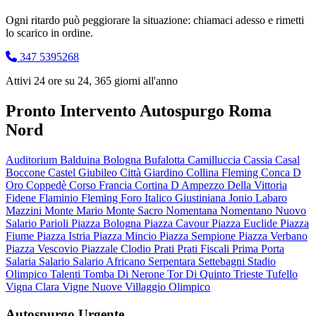
Ogni ritardo può peggiorare la situazione: chiamaci adesso e rimetti
lo scarico in ordine.
347 5395268
Attivi 24 ore su 24, 365 giorni all'anno
Pronto Intervento Autospurgo Roma
Nord
Auditorium
Balduina
Bologna
Bufalotta
Camilluccia
Cassia
Casal
Boccone
Castel Giubileo
Città Giardino
Collina Fleming
Conca D
Oro
Coppedè
Corso Francia
Cortina D Ampezzo
Della Vittoria
Fidene
Flaminio
Fleming
Foro Italico
Giustiniana
Jonio
Labaro
Mazzini
Monte Mario
Monte Sacro
Nomentana
Nomentano
Nuovo
Salario
Parioli
Piazza Bologna
Piazza Cavour
Piazza Euclide
Piazza
Fiume
Piazza Istria
Piazza Mincio
Piazza Sempione
Piazza Verbano
Piazza Vescovio
Piazzale Clodio
Prati
Prati Fiscali
Prima Porta
Salaria
Salario
Salario Africano
Serpentara
Settebagni
Stadio
Olimpico
Talenti
Tomba Di Nerone
Tor Di Quinto
Trieste
Tufello
Vigna Clara
Vigne Nuove
Villaggio Olimpico
Autospurgo Urgente