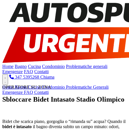
Home
Bagno
Cucina
Condominio
Problematiche generali
Emergenze
FAQ
Contatti
347 5395268
Chiama
Home
OPERATORE SU ZONA
Bagno
Cucina
Condominio
Problematiche Generali
Emergenze
FAQ
Contatti
Sbloccare Bidet Intasato Stadio Olimpico
Pronto Intervento H24
Bidet che scarica piano, gorgoglia o “rimanda su” acqua? Quando il
bidet è intasato
il bagno diventa subito un campo minato: odori,