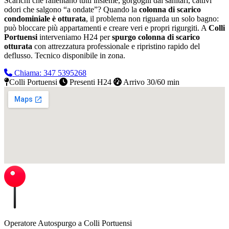
Scarichi che rallentano tutti insieme, gorgoglii dai sanitari, cattivi
odori che salgono “a ondate”? Quando la
colonna di scarico
condominiale è otturata
, il problema non riguarda un solo bagno:
può bloccare più appartamenti e creare veri e propri rigurgiti. A
Colli
Portuensi
interveniamo H24 per
spurgo colonna di scarico
otturata
con attrezzatura professionale e ripristino rapido del
deflusso.
Tecnico disponibile in zona.
Chiama: 347 5395268
Colli Portuensi
Presenti H24
Arrivo 30/60 min
Operatore Autospurgo a Colli Portuensi