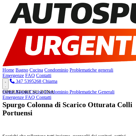
Home
Bagno
Cucina
Condominio
Problematiche generali
Emergenze
FAQ
Contatti
347 5395268
Chiama
Home
OPERATORE SU ZONA
Bagno
Cucina
Condominio
Problematiche Generali
Emergenze
FAQ
Contatti
Spurgo Colonna di Scarico Otturata Colli
Portuensi
Pronto Intervento H24