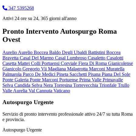
347 5395268
Attivi 24 ore su 24, 365 giorni all'anno
Pronto Intervento Autospurgo Roma
Ovest
Aurelio
Aurelio Boccea
Baldo Degli Ubaldi
Battistini
Boccea
Bravetta
Casal Del Marmo
Casal Lumbroso
Casaletto
Casalotti
Casetta Mattei
Colli Portuensi
Corviale
Fiera Di Roma
Gianicolense
Gianicolo
Gregorio Vii
Magliana
Malagrotta
Marconi
Muratella
Palmarola
Parco De Medici
Pineta Sacchetti
Pisana
Piana Del Sole
Ponte Galeria
Ponte Marconi
Portuense
Prima Valle
Primavalle
Selva Candida
Selva Nera
Torresina
Torrevecchia
Trionfale
Trullo
Valle Aurelia
Val Cannuta
Vaticano
Autospurgo Urgente
Servizio di pronto intervento professionale attivo 24/7 su tutta Roma
e provincia.
Autospurgo Urgente