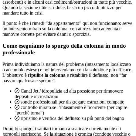
assorbenti) e in alcuni casi cedimenti/ostruzioni in tratte più vecchie.
Quando la sezione utile si riduce, basta un picco di utilizzo per
mandare tutto in crisi.
Il punto è che i rimedi “da appartamento” qui non funzionano: serve
un intervento mirato sulla colonna, con attrezzatura adeguata e
manovre corrette per evitare danni o sporcizia.
Come eseguiamo lo spurgo della colonna in modo
professionale
Prima individuiamo la natura del problema (intasamento localizzato
o accumulo esteso) e poi interveniamo con la soluzione più efficace.
L’obiettivo è
ripulire la colonna
e ristabilire il deflusso, non “far
passare qualcosa e sperare”.
Canal Jet / idropulizia ad alta pressione per rimuovere
depositi e incrostazioni
sonde professionali per disgregare ostruzioni compatte
controllo mirato se l’intasamento è ricorrente (per capire
“perché torna”)
ripristino e verifica del deflusso su più punti del bagno
Dopo lo spurgo, i sanitari tornano a scaricare correttamente e i
gorgoglii spariscono. Se la situazione è cronica (condotte vecchie o