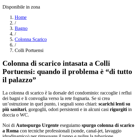
Disponibile in zona
Home
/
Bagno
/
Colonna Scarico
/
Colli Portuensi
Colonna di scarico intasata a Colli
Portuensi: quando il problema è “di tutto
il palazzo”
La colonna di scarico è la dorsale del condominio: raccoglie i reflui
dei bagni e li convoglia verso la rete fognaria. Se si crea
un’ostruzione in quel punto, i segnali sono chiari:
scarichi lenti su
più sanitari
, gorgoglii, odori persistenti e in alcuni casi
rigurgiti
in
doccia o WC.
Noi di
Autospurgo Urgente
eseguiamo
spurgo colonna di scarico
a Roma
con tecniche professionali (sonde, canal-jet, lavaggio
idrodinamico) per rimuovere il tappo e pulire la tubazione.