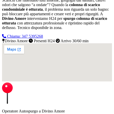
Scarichi che rallentano tutti insieme, gorgoglii dai sanitari, cattivi
odori che salgono “a ondate”? Quando la
colonna di scarico
condominiale è otturata
, il problema non riguarda un solo bagno:
può bloccare più appartamenti e creare veri e propri rigurgiti. A
Divino Amore
interveniamo H24 per
spurgo colonna di scarico
otturata
con attrezzatura professionale e ripristino rapido del
deflusso.
Tecnico disponibile in zona.
Chiama: 347 5395268
Divino Amore
Presenti H24
Arrivo 30/60 min
Operatore Autospurgo a Divino Amore