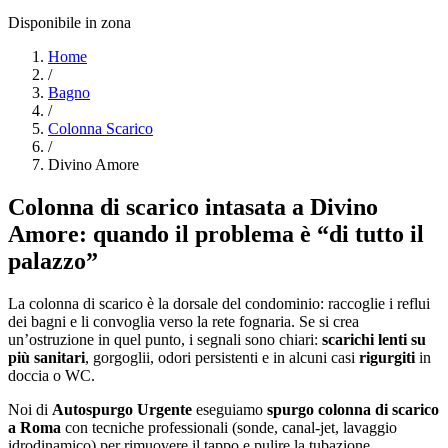
Disponibile in zona
Home
/
Bagno
/
Colonna Scarico
/
Divino Amore
Colonna di scarico intasata a Divino
Amore: quando il problema è “di tutto il
palazzo”
La colonna di scarico è la dorsale del condominio: raccoglie i reflui
dei bagni e li convoglia verso la rete fognaria. Se si crea
un’ostruzione in quel punto, i segnali sono chiari:
scarichi lenti su
più sanitari
, gorgoglii, odori persistenti e in alcuni casi
rigurgiti
in
doccia o WC.
Noi di
Autospurgo Urgente
eseguiamo
spurgo colonna di scarico
a Roma
con tecniche professionali (sonde, canal-jet, lavaggio
idrodinamico) per rimuovere il tappo e pulire la tubazione.