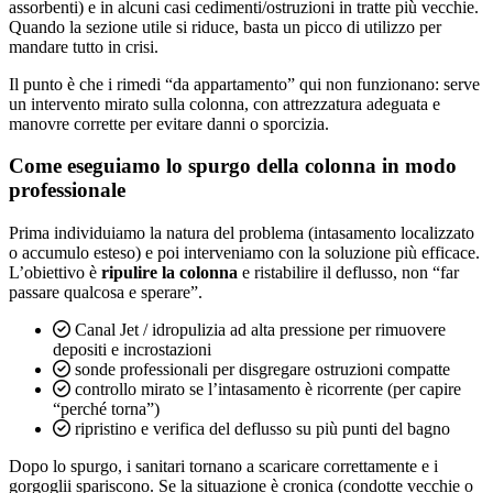
assorbenti) e in alcuni casi cedimenti/ostruzioni in tratte più vecchie.
Quando la sezione utile si riduce, basta un picco di utilizzo per
mandare tutto in crisi.
Il punto è che i rimedi “da appartamento” qui non funzionano: serve
un intervento mirato sulla colonna, con attrezzatura adeguata e
manovre corrette per evitare danni o sporcizia.
Come eseguiamo lo spurgo della colonna in modo
professionale
Prima individuiamo la natura del problema (intasamento localizzato
o accumulo esteso) e poi interveniamo con la soluzione più efficace.
L’obiettivo è
ripulire la colonna
e ristabilire il deflusso, non “far
passare qualcosa e sperare”.
Canal Jet / idropulizia ad alta pressione per rimuovere
depositi e incrostazioni
sonde professionali per disgregare ostruzioni compatte
controllo mirato se l’intasamento è ricorrente (per capire
“perché torna”)
ripristino e verifica del deflusso su più punti del bagno
Dopo lo spurgo, i sanitari tornano a scaricare correttamente e i
gorgoglii spariscono. Se la situazione è cronica (condotte vecchie o