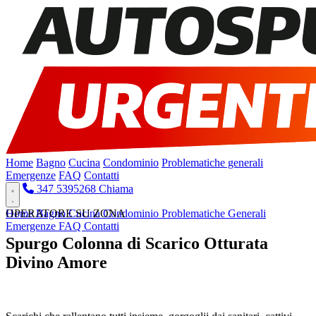
Home
Bagno
Cucina
Condominio
Problematiche generali
Emergenze
FAQ
Contatti
347 5395268
Chiama
Home
OPERATORE SU ZONA
Bagno
Cucina
Condominio
Problematiche Generali
Emergenze
FAQ
Contatti
Spurgo Colonna di Scarico Otturata
Divino Amore
Pronto Intervento H24