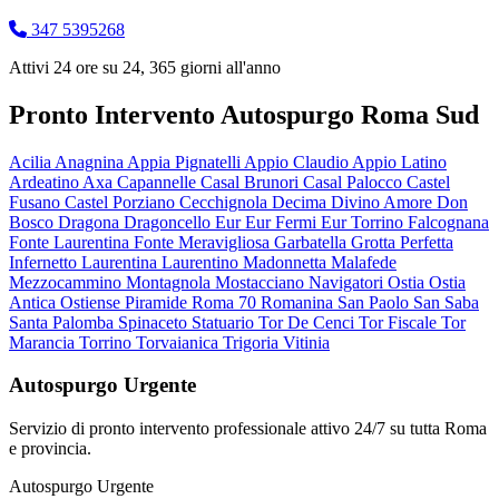
347 5395268
Attivi 24 ore su 24, 365 giorni all'anno
Pronto Intervento Autospurgo Roma Sud
Acilia
Anagnina
Appia Pignatelli
Appio Claudio
Appio Latino
Ardeatino
Axa
Capannelle
Casal Brunori
Casal Palocco
Castel
Fusano
Castel Porziano
Cecchignola
Decima
Divino Amore
Don
Bosco
Dragona
Dragoncello
Eur
Eur Fermi
Eur Torrino
Falcognana
Fonte Laurentina
Fonte Meravigliosa
Garbatella
Grotta Perfetta
Infernetto
Laurentina
Laurentino
Madonnetta
Malafede
Mezzocammino
Montagnola
Mostacciano
Navigatori
Ostia
Ostia
Antica
Ostiense
Piramide
Roma 70
Romanina
San Paolo
San Saba
Santa Palomba
Spinaceto
Statuario
Tor De Cenci
Tor Fiscale
Tor
Marancia
Torrino
Torvaianica
Trigoria
Vitinia
Autospurgo Urgente
Servizio di pronto intervento professionale attivo 24/7 su tutta Roma
e provincia.
Autospurgo Urgente