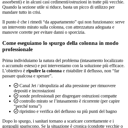
assorbenti) e in alcuni casi cedimenti/ostruzioni in tratte più vecchie.
Quando la sezione utile si riduce, basta un picco di utilizzo per
mandare tutto in crisi.
Il punto è che i rimedi “da appartamento” qui non funzionano: serve
un intervento mirato sulla colonna, con attrezzatura adeguata e
manovre corrette per evitare danni o sporcizia.
Come eseguiamo lo spurgo della colonna in modo
professionale
Prima individuiamo la natura del problema (intasamento localizzato
o accumulo esteso) e poi interveniamo con la soluzione più efficace.
L’obiettivo è
ripulire la colonna
e ristabilire il deflusso, non “far
passare qualcosa e sperare”.
Canal Jet / idropulizia ad alta pressione per rimuovere
depositi e incrostazioni
sonde professionali per disgregare ostruzioni compatte
controllo mirato se l’intasamento è ricorrente (per capire
“perché torna”)
ripristino e verifica del deflusso su più punti del bagno
Dopo lo spurgo, i sanitari tornano a scaricare correttamente e i
gorgoglii spariscono. Se la situazione è cronica (condotte vecchie o