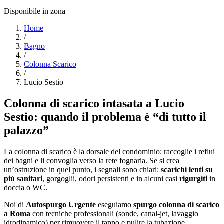
Disponibile in zona
Home
/
Bagno
/
Colonna Scarico
/
Lucio Sestio
Colonna di scarico intasata a Lucio
Sestio: quando il problema è “di tutto il
palazzo”
La colonna di scarico è la dorsale del condominio: raccoglie i reflui
dei bagni e li convoglia verso la rete fognaria. Se si crea
un’ostruzione in quel punto, i segnali sono chiari:
scarichi lenti su
più sanitari
, gorgoglii, odori persistenti e in alcuni casi
rigurgiti
in
doccia o WC.
Noi di
Autospurgo Urgente
eseguiamo
spurgo colonna di scarico
a Roma
con tecniche professionali (sonde, canal-jet, lavaggio
idrodinamico) per rimuovere il tappo e pulire la tubazione.