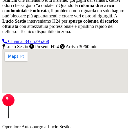
Scarichi che rallentano tutti insieme, gorgoglii dai sanitari, cattivi
odori che salgono “a ondate”? Quando la
colonna di scarico
condominiale è otturata
, il problema non riguarda un solo bagno:
può bloccare più appartamenti e creare veri e propri rigurgiti. A
Lucio Sestio
interveniamo H24 per
spurgo colonna di scarico
otturata
con attrezzatura professionale e ripristino rapido del
deflusso.
Tecnico disponibile in zona.
Chiama: 347 5395268
Lucio Sestio
Presenti H24
Arrivo 30/60 min
Operatore Autospurgo a Lucio Sestio