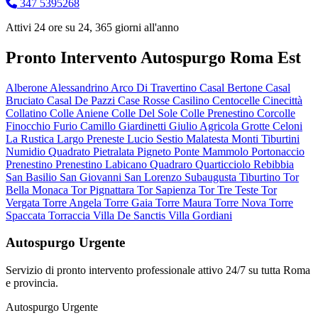
347 5395268
Attivi 24 ore su 24, 365 giorni all'anno
Pronto Intervento Autospurgo Roma Est
Alberone
Alessandrino
Arco Di Travertino
Casal Bertone
Casal
Bruciato
Casal De Pazzi
Case Rosse
Casilino
Centocelle
Cinecittà
Collatino
Colle Aniene
Colle Del Sole
Colle Prenestino
Corcolle
Finocchio
Furio Camillo
Giardinetti
Giulio Agricola
Grotte Celoni
La Rustica
Largo Preneste
Lucio Sestio
Malatesta
Monti Tiburtini
Numidio Quadrato
Pietralata
Pigneto
Ponte Mammolo
Portonaccio
Prenestino
Prenestino Labicano
Quadraro
Quarticciolo
Rebibbia
San Basilio
San Giovanni
San Lorenzo
Subaugusta
Tiburtino
Tor
Bella Monaca
Tor Pignattara
Tor Sapienza
Tor Tre Teste
Tor
Vergata
Torre Angela
Torre Gaia
Torre Maura
Torre Nova
Torre
Spaccata
Torraccia
Villa De Sanctis
Villa Gordiani
Autospurgo Urgente
Servizio di pronto intervento professionale attivo 24/7 su tutta Roma
e provincia.
Autospurgo Urgente