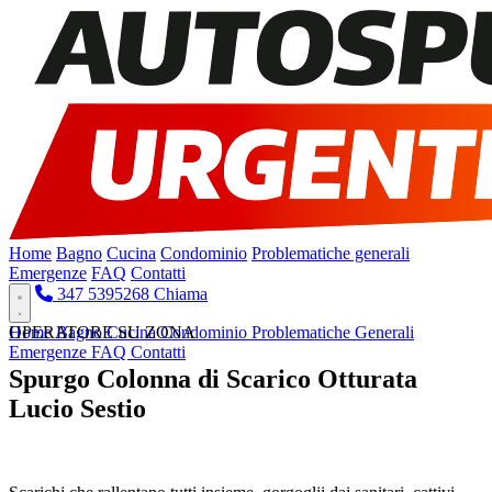
Home
Bagno
Cucina
Condominio
Problematiche generali
Emergenze
FAQ
Contatti
347 5395268
Chiama
Home
OPERATORE SU ZONA
Bagno
Cucina
Condominio
Problematiche Generali
Emergenze
FAQ
Contatti
Spurgo Colonna di Scarico Otturata
Lucio Sestio
Pronto Intervento H24