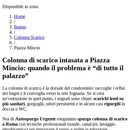
Disponibile in zona
Home
/
Bagno
/
Colonna Scarico
/
Piazza Mincio
Colonna di scarico intasata a Piazza
Mincio: quando il problema è “di tutto il
palazzo”
La colonna di scarico è la dorsale del condominio: raccoglie i reflui
dei bagni e li convoglia verso la rete fognaria. Se si crea
un’ostruzione in quel punto, i segnali sono chiari:
scarichi lenti su
più sanitari
, gorgoglii, odori persistenti e in alcuni casi
rigurgiti
in
doccia o WC.
Noi di
Autospurgo Urgente
eseguiamo
spurgo colonna di scarico
a Roma
con tecniche professionali (sonde, canal-jet, lavaggio
idrodinamico) per rimuovere il tappo e pulire la tubazione.