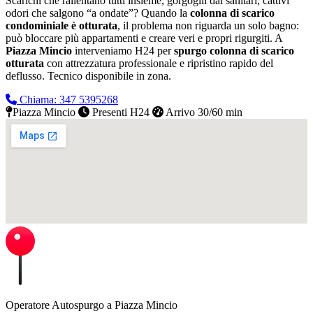
Scarichi che rallentano tutti insieme, gorgoglii dai sanitari, cattivi
odori che salgono “a ondate”? Quando la
colonna di scarico
condominiale è otturata
, il problema non riguarda un solo bagno:
può bloccare più appartamenti e creare veri e propri rigurgiti. A
Piazza Mincio
interveniamo H24 per
spurgo colonna di scarico
otturata
con attrezzatura professionale e ripristino rapido del
deflusso.
Tecnico disponibile in zona.
Chiama: 347 5395268
Piazza Mincio
Presenti H24
Arrivo 30/60 min
Operatore Autospurgo a Piazza Mincio