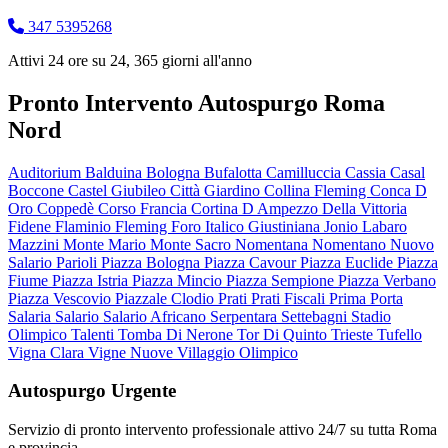
347 5395268
Attivi 24 ore su 24, 365 giorni all'anno
Pronto Intervento Autospurgo Roma
Nord
Auditorium
Balduina
Bologna
Bufalotta
Camilluccia
Cassia
Casal
Boccone
Castel Giubileo
Città Giardino
Collina Fleming
Conca D
Oro
Coppedè
Corso Francia
Cortina D Ampezzo
Della Vittoria
Fidene
Flaminio
Fleming
Foro Italico
Giustiniana
Jonio
Labaro
Mazzini
Monte Mario
Monte Sacro
Nomentana
Nomentano
Nuovo
Salario
Parioli
Piazza Bologna
Piazza Cavour
Piazza Euclide
Piazza
Fiume
Piazza Istria
Piazza Mincio
Piazza Sempione
Piazza Verbano
Piazza Vescovio
Piazzale Clodio
Prati
Prati Fiscali
Prima Porta
Salaria
Salario
Salario Africano
Serpentara
Settebagni
Stadio
Olimpico
Talenti
Tomba Di Nerone
Tor Di Quinto
Trieste
Tufello
Vigna Clara
Vigne Nuove
Villaggio Olimpico
Autospurgo Urgente
Servizio di pronto intervento professionale attivo 24/7 su tutta Roma
e provincia.