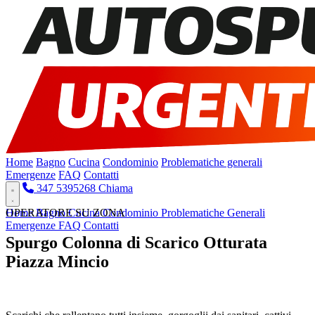
Home
Bagno
Cucina
Condominio
Problematiche generali
Emergenze
FAQ
Contatti
347 5395268
Chiama
Home
OPERATORE SU ZONA
Bagno
Cucina
Condominio
Problematiche Generali
Emergenze
FAQ
Contatti
Spurgo Colonna di Scarico Otturata
Piazza Mincio
Pronto Intervento H24