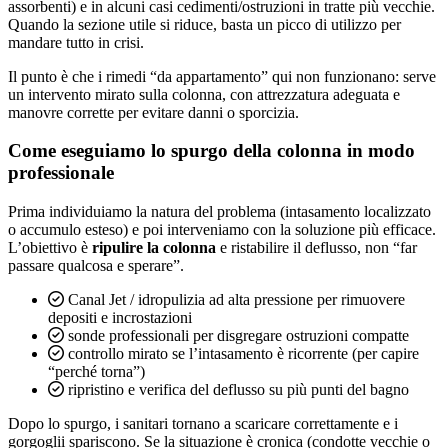
assorbenti) e in alcuni casi cedimenti/ostruzioni in tratte più vecchie.
Quando la sezione utile si riduce, basta un picco di utilizzo per
mandare tutto in crisi.
Il punto è che i rimedi “da appartamento” qui non funzionano: serve
un intervento mirato sulla colonna, con attrezzatura adeguata e
manovre corrette per evitare danni o sporcizia.
Come eseguiamo lo spurgo della colonna in modo
professionale
Prima individuiamo la natura del problema (intasamento localizzato
o accumulo esteso) e poi interveniamo con la soluzione più efficace.
L’obiettivo è
ripulire la colonna
e ristabilire il deflusso, non “far
passare qualcosa e sperare”.
Canal Jet / idropulizia ad alta pressione per rimuovere
depositi e incrostazioni
sonde professionali per disgregare ostruzioni compatte
controllo mirato se l’intasamento è ricorrente (per capire
“perché torna”)
ripristino e verifica del deflusso su più punti del bagno
Dopo lo spurgo, i sanitari tornano a scaricare correttamente e i
gorgoglii spariscono. Se la situazione è cronica (condotte vecchie o