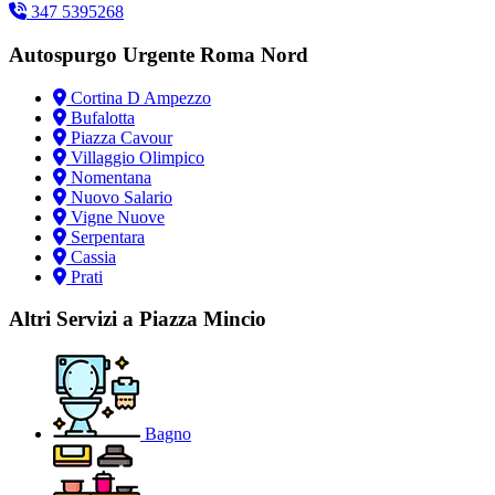
347 5395268
Autospurgo Urgente Roma Nord
Cortina D Ampezzo
Bufalotta
Piazza Cavour
Villaggio Olimpico
Nomentana
Nuovo Salario
Vigne Nuove
Serpentara
Cassia
Prati
Altri Servizi a Piazza Mincio
Bagno