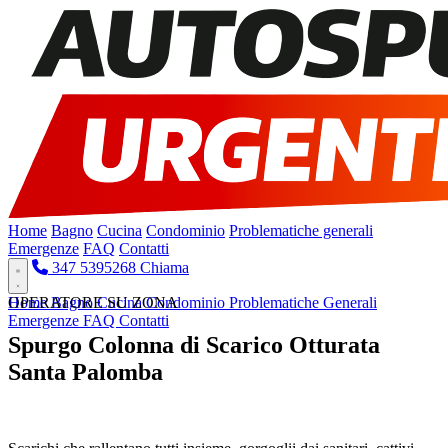
Home
Bagno
Cucina
Condominio
Problematiche generali
Emergenze
FAQ
Contatti
347 5395268
Chiama
Home
OPERATORE SU ZONA
Bagno
Cucina
Condominio
Problematiche Generali
Emergenze
FAQ
Contatti
Spurgo Colonna di Scarico Otturata
Santa Palomba
Pronto Intervento H24