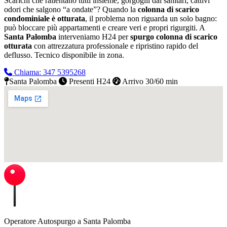
Scarichi che rallentano tutti insieme, gorgoglii dai sanitari, cattivi
odori che salgono “a ondate”? Quando la
colonna di scarico
condominiale è otturata
, il problema non riguarda un solo bagno:
può bloccare più appartamenti e creare veri e propri rigurgiti. A
Santa Palomba
interveniamo H24 per
spurgo colonna di scarico
otturata
con attrezzatura professionale e ripristino rapido del
deflusso.
Tecnico disponibile in zona.
Chiama: 347 5395268
Santa Palomba
Presenti H24
Arrivo 30/60 min
Operatore Autospurgo a Santa Palomba