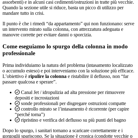
assorbenti) e in alcuni casi cedimenti/ostruzioni in tratte più vecchie.
Quando la sezione utile si riduce, basta un picco di utilizzo per
mandare tutto in crisi.
Il punto è che i rimedi “da appartamento” qui non funzionano: serve
un intervento mirato sulla colonna, con attrezzatura adeguata e
manovre corrette per evitare danni o sporcizia.
Come eseguiamo lo spurgo della colonna in modo
professionale
Prima individuiamo la natura del problema (intasamento localizzato
o accumulo esteso) e poi interveniamo con la soluzione più efficace.
L’obiettivo è
ripulire la colonna
e ristabilire il deflusso, non “far
passare qualcosa e sperare”.
Canal Jet / idropulizia ad alta pressione per rimuovere
depositi e incrostazioni
sonde professionali per disgregare ostruzioni compatte
controllo mirato se l’intasamento è ricorrente (per capire
“perché torna”)
ripristino e verifica del deflusso su più punti del bagno
Dopo lo spurgo, i sanitari tornano a scaricare correttamente e i
gorgoglii spariscono. Se la situazione è cronica (condotte vecchie o