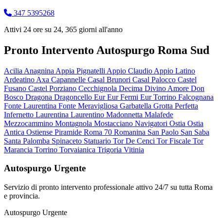
347 5395268
Attivi 24 ore su 24, 365 giorni all'anno
Pronto Intervento Autospurgo Roma Sud
Acilia
Anagnina
Appia Pignatelli
Appio Claudio
Appio Latino
Ardeatino
Axa
Capannelle
Casal Brunori
Casal Palocco
Castel
Fusano
Castel Porziano
Cecchignola
Decima
Divino Amore
Don
Bosco
Dragona
Dragoncello
Eur
Eur Fermi
Eur Torrino
Falcognana
Fonte Laurentina
Fonte Meravigliosa
Garbatella
Grotta Perfetta
Infernetto
Laurentina
Laurentino
Madonnetta
Malafede
Mezzocammino
Montagnola
Mostacciano
Navigatori
Ostia
Ostia
Antica
Ostiense
Piramide
Roma 70
Romanina
San Paolo
San Saba
Santa Palomba
Spinaceto
Statuario
Tor De Cenci
Tor Fiscale
Tor
Marancia
Torrino
Torvaianica
Trigoria
Vitinia
Autospurgo Urgente
Servizio di pronto intervento professionale attivo 24/7 su tutta Roma
e provincia.
Autospurgo Urgente