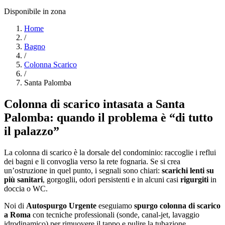
Disponibile in zona
Home
/
Bagno
/
Colonna Scarico
/
Santa Palomba
Colonna di scarico intasata a Santa
Palomba: quando il problema è “di tutto
il palazzo”
La colonna di scarico è la dorsale del condominio: raccoglie i reflui
dei bagni e li convoglia verso la rete fognaria. Se si crea
un’ostruzione in quel punto, i segnali sono chiari:
scarichi lenti su
più sanitari
, gorgoglii, odori persistenti e in alcuni casi
rigurgiti
in
doccia o WC.
Noi di
Autospurgo Urgente
eseguiamo
spurgo colonna di scarico
a Roma
con tecniche professionali (sonde, canal-jet, lavaggio
idrodinamico) per rimuovere il tappo e pulire la tubazione.