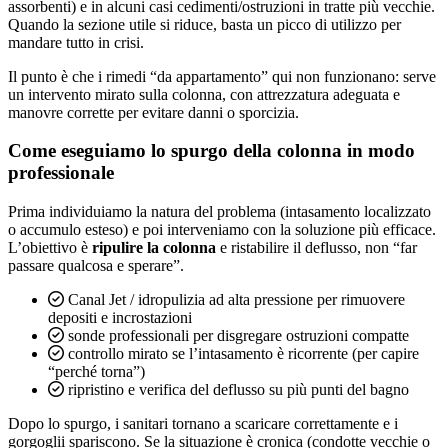
assorbenti) e in alcuni casi cedimenti/ostruzioni in tratte più vecchie.
Quando la sezione utile si riduce, basta un picco di utilizzo per
mandare tutto in crisi.
Il punto è che i rimedi “da appartamento” qui non funzionano: serve
un intervento mirato sulla colonna, con attrezzatura adeguata e
manovre corrette per evitare danni o sporcizia.
Come eseguiamo lo spurgo della colonna in modo
professionale
Prima individuiamo la natura del problema (intasamento localizzato
o accumulo esteso) e poi interveniamo con la soluzione più efficace.
L’obiettivo è
ripulire la colonna
e ristabilire il deflusso, non “far
passare qualcosa e sperare”.
Canal Jet / idropulizia ad alta pressione per rimuovere
depositi e incrostazioni
sonde professionali per disgregare ostruzioni compatte
controllo mirato se l’intasamento è ricorrente (per capire
“perché torna”)
ripristino e verifica del deflusso su più punti del bagno
Dopo lo spurgo, i sanitari tornano a scaricare correttamente e i
gorgoglii spariscono. Se la situazione è cronica (condotte vecchie o