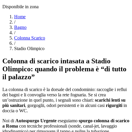
Disponibile in zona
Home
/
Bagno
/
Colonna Scarico
/
Stadio Olimpico
Colonna di scarico intasata a Stadio
Olimpico: quando il problema è “di tutto
il palazzo”
La colonna di scarico è la dorsale del condominio: raccoglie i reflui
dei bagni e li convoglia verso la rete fognaria. Se si crea
un’ostruzione in quel punto, i segnali sono chiari:
scarichi lenti su
più sanitari
, gorgoglii, odori persistenti e in alcuni casi
rigurgiti
in
doccia o WC.
Noi di
Autospurgo Urgente
eseguiamo
spurgo colonna di scarico
a Roma
con tecniche professionali (sonde, canal-jet, lavaggio
idrodinamico) per rimuovere il tappo e pulire la tubazione.