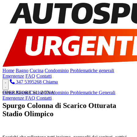
Home
Bagno
Cucina
Condominio
Problematiche generali
Emergenze
FAQ
Contatti
347 5395268
Chiama
Home
OPERATORE SU ZONA
Bagno
Cucina
Condominio
Problematiche Generali
Emergenze
FAQ
Contatti
Spurgo Colonna di Scarico Otturata
Stadio Olimpico
Pronto Intervento H24