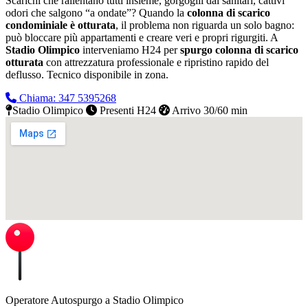
Scarichi che rallentano tutti insieme, gorgoglii dai sanitari, cattivi
odori che salgono “a ondate”? Quando la
colonna di scarico
condominiale è otturata
, il problema non riguarda un solo bagno:
può bloccare più appartamenti e creare veri e propri rigurgiti. A
Stadio Olimpico
interveniamo H24 per
spurgo colonna di scarico
otturata
con attrezzatura professionale e ripristino rapido del
deflusso.
Tecnico disponibile in zona.
Chiama: 347 5395268
Stadio Olimpico
Presenti H24
Arrivo 30/60 min
Operatore Autospurgo a Stadio Olimpico