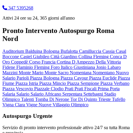
347 5395268
Attivi 24 ore su 24, 365 giorni all'anno
Pronto Intervento Autospurgo Roma
Nord
Auditorium
Balduina
Bologna
Bufalotta
Camilluccia
Cassia
Casal
Boccone
Castel Giubileo
Città Giardino
Collina Fleming
Conca D
Oro
Coppedè
Corso Francia
Cortina D Ampezzo
Della Vittoria
Fidene
Flaminio
Fleming
Foro Italico
Giustiniana
Jonio
Labaro
Mazzini
Monte Mario
Monte Sacro
Nomentana
Nomentano
Nuovo
Salario
Parioli
Piazza Bologna
Piazza Cavour
Piazza Euclide
Piazza
Fiume
Piazza Istria
Piazza Mincio
Piazza Sempione
Piazza Verbano
Piazza Vescovio
Piazzale Clodio
Prati
Prati Fiscali
Prima Porta
Salaria
Salario
Salario Africano
Serpentara
Settebagni
Stadio
Olimpico
Talenti
Tomba Di Nerone
Tor Di Quinto
Trieste
Tufello
Vigna Clara
Vigne Nuove
Villaggio Olimpico
Autospurgo Urgente
Servizio di pronto intervento professionale attivo 24/7 su tutta Roma
e provincia.