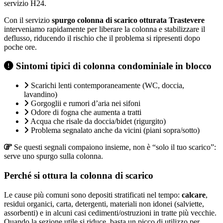
servizio H24.
Con il servizio
spurgo colonna di scarico otturata Trastevere
interveniamo rapidamente per liberare la colonna e stabilizzare il
deflusso, riducendo il rischio che il problema si ripresenti dopo
poche ore.
Sintomi tipici di colonna condominiale in blocco
Scarichi lenti contemporaneamente (WC, doccia,
lavandino)
Gorgoglii e rumori d’aria nei sifoni
Odore di fogna che aumenta a tratti
Acqua che risale da doccia/bidet (rigurgito)
Problema segnalato anche da vicini (piani sopra/sotto)
Se questi segnali compaiono insieme, non è “solo il tuo scarico”:
serve uno spurgo sulla colonna.
Perché si ottura la colonna di scarico
Le cause più comuni sono depositi stratificati nel tempo:
calcare
,
residui organici, carta, detergenti, materiali non idonei (salviette,
assorbenti) e in alcuni casi cedimenti/ostruzioni in tratte più vecchie.
Quando la sezione utile si riduce, basta un picco di utilizzo per