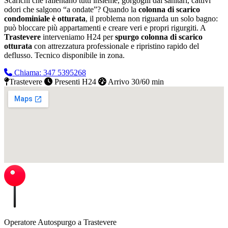
Scarichi che rallentano tutti insieme, gorgoglii dai sanitari, cattivi
odori che salgono “a ondate”? Quando la
colonna di scarico
condominiale è otturata
, il problema non riguarda un solo bagno:
può bloccare più appartamenti e creare veri e propri rigurgiti. A
Trastevere
interveniamo H24 per
spurgo colonna di scarico
otturata
con attrezzatura professionale e ripristino rapido del
deflusso.
Tecnico disponibile in zona.
Chiama: 347 5395268
Trastevere
Presenti H24
Arrivo 30/60 min
Operatore Autospurgo a Trastevere