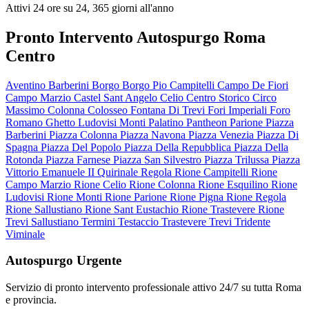
Attivi 24 ore su 24, 365 giorni all'anno
Pronto Intervento Autospurgo Roma
Centro
Aventino
Barberini
Borgo
Borgo Pio
Campitelli
Campo De Fiori
Campo Marzio
Castel Sant Angelo
Celio
Centro Storico
Circo
Massimo
Colonna
Colosseo
Fontana Di Trevi
Fori Imperiali
Foro
Romano
Ghetto
Ludovisi
Monti
Palatino
Pantheon
Parione
Piazza
Barberini
Piazza Colonna
Piazza Navona
Piazza Venezia
Piazza Di
Spagna
Piazza Del Popolo
Piazza Della Repubblica
Piazza Della
Rotonda
Piazza Farnese
Piazza San Silvestro
Piazza Trilussa
Piazza
Vittorio Emanuele II
Quirinale
Regola
Rione Campitelli
Rione
Campo Marzio
Rione Celio
Rione Colonna
Rione Esquilino
Rione
Ludovisi
Rione Monti
Rione Parione
Rione Pigna
Rione Regola
Rione Sallustiano
Rione Sant Eustachio
Rione Trastevere
Rione
Trevi
Sallustiano
Termini
Testaccio
Trastevere
Trevi
Tridente
Viminale
Autospurgo Urgente
Servizio di pronto intervento professionale attivo 24/7 su tutta Roma
e provincia.