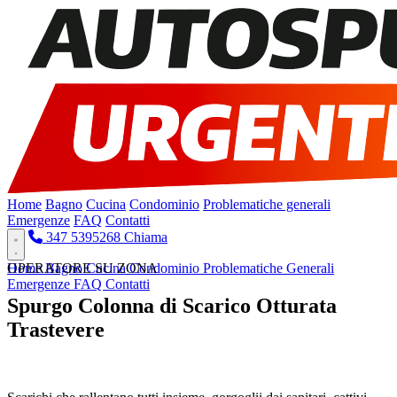
Home
Bagno
Cucina
Condominio
Problematiche generali
Emergenze
FAQ
Contatti
347 5395268
Chiama
Home
OPERATORE SU ZONA
Bagno
Cucina
Condominio
Problematiche Generali
Emergenze
FAQ
Contatti
Spurgo Colonna di Scarico Otturata
Trastevere
Pronto Intervento H24