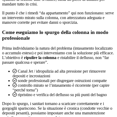
mandare tutto in crisi.
Il punto è che i rimedi “da appartamento” qui non funzionano: serve
un intervento mirato sulla colonna, con attrezzatura adeguata e
manovre corrette per evitare danni o sporcizia.
Come eseguiamo lo spurgo della colonna in modo
professionale
Prima individuiamo la natura del problema (intasamento localizzato
o accumulo esteso) e poi interveniamo con la soluzione più efficace.
L’obiettivo è
ripulire la colonna
e ristabilire il deflusso, non “far
passare qualcosa e sperare”.
Canal Jet / idropulizia ad alta pressione per rimuovere
depositi e incrostazioni
sonde professionali per disgregare ostruzioni compatte
controllo mirato se l’intasamento è ricorrente (per capire
“perché torna”)
ripristino e verifica del deflusso su più punti del bagno
Dopo lo spurgo, i sanitari tornano a scaricare correttamente e i
gorgoglii spariscono. Se la situazione è cronica (condotte vecchie o
depositi pesanti), possiamo impostare anche una manutenzione