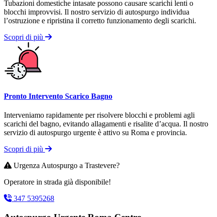
Tubazioni domestiche intasate possono causare scarichi lenti o
blocchi improvvisi. Il nostro servizio di autospurgo individua
l’ostruzione e ripristina il corretto funzionamento degli scarichi.
Scopri di più
Pronto Intervento Scarico Bagno
Interveniamo rapidamente per risolvere blocchi e problemi agli
scarichi del bagno, evitando allagamenti e risalite d’acqua. Il nostro
servizio di autospurgo urgente è attivo su Roma e provincia.
Scopri di più
Urgenza Autospurgo a Trastevere?
Operatore in strada già disponibile!
347 5395268