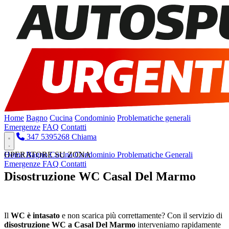
Home
Bagno
Cucina
Condominio
Problematiche generali
Emergenze
FAQ
Contatti
347 5395268
Chiama
Home
OPERATORE SU ZONA
Bagno
Cucina
Condominio
Problematiche Generali
Emergenze
FAQ
Contatti
Disostruzione WC Casal Del Marmo
Pronto Intervento H24
Il
WC è intasato
e non scarica più correttamente? Con il servizio di
disostruzione WC a Casal Del Marmo
interveniamo rapidamente