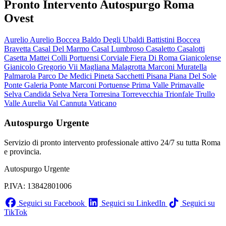
Pronto Intervento Autospurgo Roma
Ovest
Aurelio
Aurelio Boccea
Baldo Degli Ubaldi
Battistini
Boccea
Bravetta
Casal Del Marmo
Casal Lumbroso
Casaletto
Casalotti
Casetta Mattei
Colli Portuensi
Corviale
Fiera Di Roma
Gianicolense
Gianicolo
Gregorio Vii
Magliana
Malagrotta
Marconi
Muratella
Palmarola
Parco De Medici
Pineta Sacchetti
Pisana
Piana Del Sole
Ponte Galeria
Ponte Marconi
Portuense
Prima Valle
Primavalle
Selva Candida
Selva Nera
Torresina
Torrevecchia
Trionfale
Trullo
Valle Aurelia
Val Cannuta
Vaticano
Autospurgo Urgente
Servizio di pronto intervento professionale attivo 24/7 su tutta Roma
e provincia.
Autospurgo Urgente
P.IVA: 13842801006
Seguici su Facebook
Seguici su LinkedIn
Seguici su
TikTok