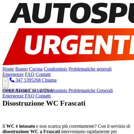
Home
Bagno
Cucina
Condominio
Problematiche generali
Emergenze
FAQ
Contatti
347 5395268
Chiama
Home
OPERATORE SU ZONA
Bagno
Cucina
Condominio
Problematiche Generali
Emergenze
FAQ
Contatti
Disostruzione WC Frascati
Pronto Intervento H24
Il
WC è intasato
e non scarica più correttamente? Con il servizio di
disostruzione WC a Frascati
interveniamo rapidamente per