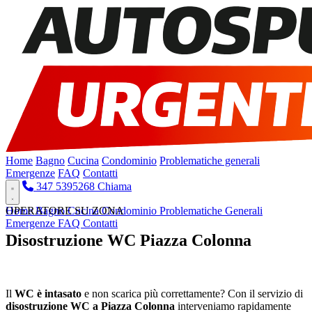
Home
Bagno
Cucina
Condominio
Problematiche generali
Emergenze
FAQ
Contatti
347 5395268
Chiama
Home
OPERATORE SU ZONA
Bagno
Cucina
Condominio
Problematiche Generali
Emergenze
FAQ
Contatti
Disostruzione WC Piazza Colonna
Pronto Intervento H24
Il
WC è intasato
e non scarica più correttamente? Con il servizio di
disostruzione WC a Piazza Colonna
interveniamo rapidamente