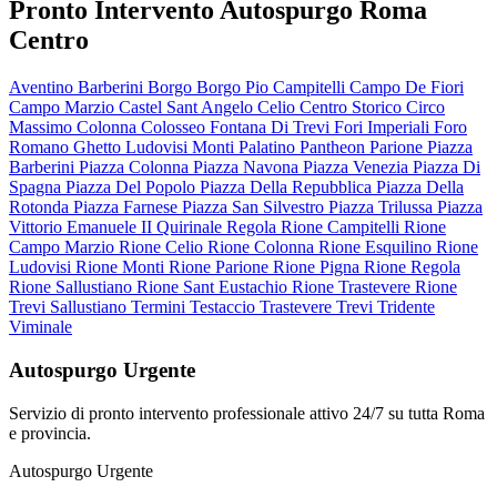
Pronto Intervento Autospurgo Roma
Centro
Aventino
Barberini
Borgo
Borgo Pio
Campitelli
Campo De Fiori
Campo Marzio
Castel Sant Angelo
Celio
Centro Storico
Circo
Massimo
Colonna
Colosseo
Fontana Di Trevi
Fori Imperiali
Foro
Romano
Ghetto
Ludovisi
Monti
Palatino
Pantheon
Parione
Piazza
Barberini
Piazza Colonna
Piazza Navona
Piazza Venezia
Piazza Di
Spagna
Piazza Del Popolo
Piazza Della Repubblica
Piazza Della
Rotonda
Piazza Farnese
Piazza San Silvestro
Piazza Trilussa
Piazza
Vittorio Emanuele II
Quirinale
Regola
Rione Campitelli
Rione
Campo Marzio
Rione Celio
Rione Colonna
Rione Esquilino
Rione
Ludovisi
Rione Monti
Rione Parione
Rione Pigna
Rione Regola
Rione Sallustiano
Rione Sant Eustachio
Rione Trastevere
Rione
Trevi
Sallustiano
Termini
Testaccio
Trastevere
Trevi
Tridente
Viminale
Autospurgo Urgente
Servizio di pronto intervento professionale attivo 24/7 su tutta Roma
e provincia.
Autospurgo Urgente