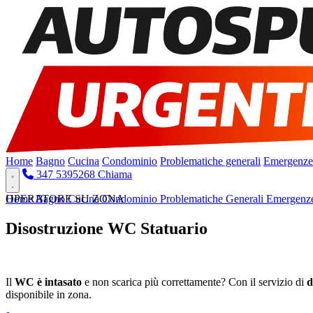
Home
Bagno
Cucina
Condominio
Problematiche generali
Emergenze
347 5395268
Chiama
Home
OPERATORE SU ZONA
Bagno
Cucina
Condominio
Problematiche Generali
Emergenz
Disostruzione WC Statuario
Pronto Intervento H24
Il
WC è intasato
e non scarica più correttamente? Con il servizio di
d
disponibile in zona.