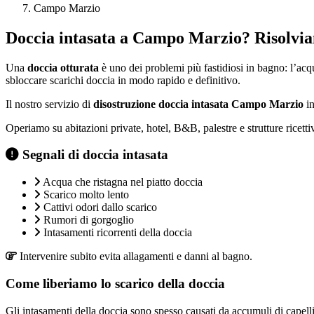
Campo Marzio
Doccia intasata a Campo Marzio? Risolvi
Una
doccia otturata
è uno dei problemi più fastidiosi in bagno: l’ac
sbloccare scarichi doccia in modo rapido e definitivo.
Il nostro servizio di
disostruzione doccia intasata Campo Marzio
in
Operiamo su abitazioni private, hotel, B&B, palestre e strutture ricetti
Segnali di doccia intasata
Acqua che ristagna nel piatto doccia
Scarico molto lento
Cattivi odori dallo scarico
Rumori di gorgoglio
Intasamenti ricorrenti della doccia
Intervenire subito evita allagamenti e danni al bagno.
Come liberiamo lo scarico della doccia
Gli intasamenti della doccia sono spesso causati da accumuli di capelli