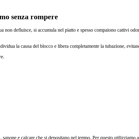
amo senza rompere
qua non defluisce, si accumula nel piatto e spesso compaiono cattivi o
dividua la causa del blocco e libera completamente la tubazione, evita
ve.
, sapone e calcare che si depositano nel tempo. Per questo utilizziamo at