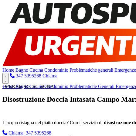
Home
Bagno
Cucina
Condominio
Problematiche generali
Emergenze
347 5395268
Chiama
Home
OPERATORE SU ZONA
Bagno
Cucina
Condominio
Problematiche Generali
Emergenz
Disostruzione Doccia Intasata Campo Mar
Pronto Intervento H24
L’acqua ristagna nel piatto doccia? Con il servizio di
disostruzione 
Chiama: 347 5395268