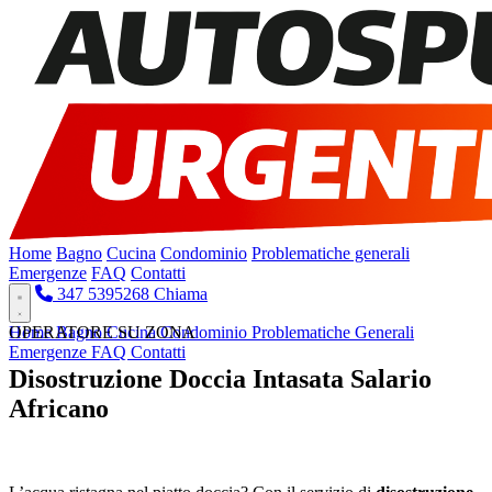
Home
Bagno
Cucina
Condominio
Problematiche generali
Emergenze
FAQ
Contatti
347 5395268
Chiama
Home
OPERATORE SU ZONA
Bagno
Cucina
Condominio
Problematiche Generali
Emergenze
FAQ
Contatti
Disostruzione Doccia Intasata Salario
Africano
Pronto Intervento H24