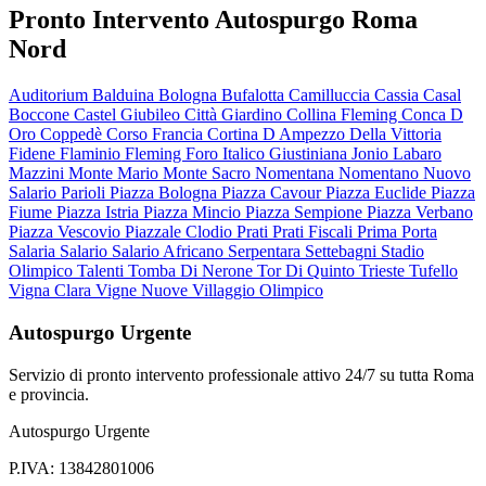
Pronto Intervento Autospurgo Roma
Nord
Auditorium
Balduina
Bologna
Bufalotta
Camilluccia
Cassia
Casal
Boccone
Castel Giubileo
Città Giardino
Collina Fleming
Conca D
Oro
Coppedè
Corso Francia
Cortina D Ampezzo
Della Vittoria
Fidene
Flaminio
Fleming
Foro Italico
Giustiniana
Jonio
Labaro
Mazzini
Monte Mario
Monte Sacro
Nomentana
Nomentano
Nuovo
Salario
Parioli
Piazza Bologna
Piazza Cavour
Piazza Euclide
Piazza
Fiume
Piazza Istria
Piazza Mincio
Piazza Sempione
Piazza Verbano
Piazza Vescovio
Piazzale Clodio
Prati
Prati Fiscali
Prima Porta
Salaria
Salario
Salario Africano
Serpentara
Settebagni
Stadio
Olimpico
Talenti
Tomba Di Nerone
Tor Di Quinto
Trieste
Tufello
Vigna Clara
Vigne Nuove
Villaggio Olimpico
Autospurgo Urgente
Servizio di pronto intervento professionale attivo 24/7 su tutta Roma
e provincia.
Autospurgo Urgente
P.IVA: 13842801006