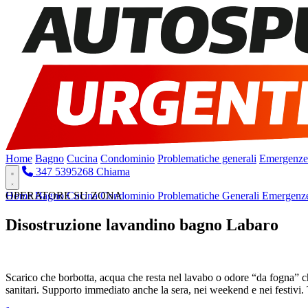
Home
Bagno
Cucina
Condominio
Problematiche generali
Emergenze
347 5395268
Chiama
Home
OPERATORE SU ZONA
Bagno
Cucina
Condominio
Problematiche Generali
Emergenz
Disostruzione lavandino bagno Labaro
Pronto intervento attivo 24 ore su 24
Scarico che borbotta, acqua che resta nel lavabo o odore “da fogna” 
sanitari. Supporto immediato anche la sera, nei weekend e nei festivi.