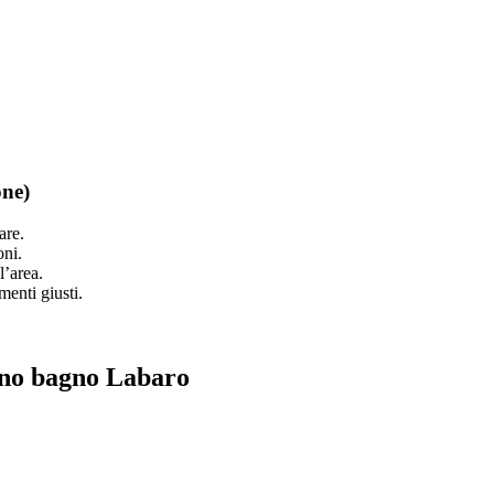
one)
are.
oni.
l’area.
menti giusti.
ino bagno Labaro