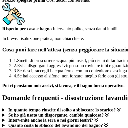
Prezzo spiegato prima
Così decidi con serenità.
Rispetto per casa e bagno
Intervento pulito, senza danni inutili.
In breve: risoluzione pratica, non chiacchiere.
Cosa puoi fare nell’attesa (senza peggiorare la situazi
1.
Smetti di far scorrere acqua: più insistI, più rischi di far tracim
2.
Evita disgorganti aggressivi: possono rovinare tubi e guarnizi
3.
Se riesci, raccogli l’acqua ferma con un contenitore e asciuga 
4.
Se hai accesso al sifone, non forzare: meglio farlo con gli stru
Poi ci pensiamo noi: arrivi, si lavora, e il bagno torna operativo.
Domande frequenti - disostruzione lavand
In quanto tempo riuscite di solito a sbloccare lo scarico?
Se ho già usato un disgorgante, cambia qualcosa?
Intervenite anche la sera o nei giorni festivi?
Quanto costa lo sblocco del lavandino del bagno?