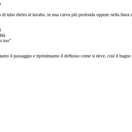
a
to di tubo dietro al lavabo, in una curva più profonda oppure nella linea
i
ità
lo tuo”
mo il passaggio e ripristiniamo il deflusso come si deve, così il bagno t