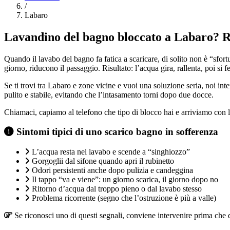
/
Labaro
Lavandino del bagno bloccato a Labaro? Ri
Quando il lavabo del bagno fa fatica a scaricare, di solito non è “sfort
giorno, riducono il passaggio. Risultato: l’acqua gira, rallenta, poi si f
Se ti trovi tra Labaro e zone vicine e vuoi una soluzione seria, noi in
pulito e stabile, evitando che l’intasamento torni dopo due docce.
Chiamaci, capiamo al telefono che tipo di blocco hai e arriviamo con l’
Sintomi tipici di uno scarico bagno in sofferenza
L’acqua resta nel lavabo e scende a “singhiozzo”
Gorgoglii dal sifone quando apri il rubinetto
Odori persistenti anche dopo pulizia e candeggina
Il tappo “va e viene”: un giorno scarica, il giorno dopo no
Ritorno d’acqua dal troppo pieno o dal lavabo stesso
Problema ricorrente (segno che l’ostruzione è più a valle)
Se riconosci uno di questi segnali, conviene intervenire prima che d