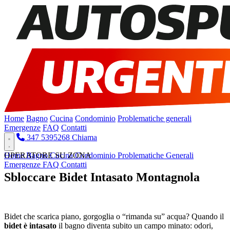
Home
Bagno
Cucina
Condominio
Problematiche generali
Emergenze
FAQ
Contatti
347 5395268
Chiama
Home
OPERATORE SU ZONA
Bagno
Cucina
Condominio
Problematiche Generali
Emergenze
FAQ
Contatti
Sbloccare Bidet Intasato Montagnola
Pronto Intervento H24
Bidet che scarica piano, gorgoglia o “rimanda su” acqua? Quando il
bidet è intasato
il bagno diventa subito un campo minato: odori,