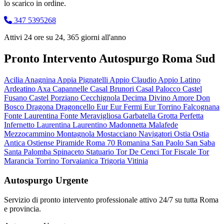
lo scarico in ordine.
347 5395268
Attivi 24 ore su 24, 365 giorni all'anno
Pronto Intervento Autospurgo Roma Sud
Acilia
Anagnina
Appia Pignatelli
Appio Claudio
Appio Latino
Ardeatino
Axa
Capannelle
Casal Brunori
Casal Palocco
Castel
Fusano
Castel Porziano
Cecchignola
Decima
Divino Amore
Don
Bosco
Dragona
Dragoncello
Eur
Eur Fermi
Eur Torrino
Falcognana
Fonte Laurentina
Fonte Meravigliosa
Garbatella
Grotta Perfetta
Infernetto
Laurentina
Laurentino
Madonnetta
Malafede
Mezzocammino
Montagnola
Mostacciano
Navigatori
Ostia
Ostia
Antica
Ostiense
Piramide
Roma 70
Romanina
San Paolo
San Saba
Santa Palomba
Spinaceto
Statuario
Tor De Cenci
Tor Fiscale
Tor
Marancia
Torrino
Torvaianica
Trigoria
Vitinia
Autospurgo Urgente
Servizio di pronto intervento professionale attivo 24/7 su tutta Roma
e provincia.