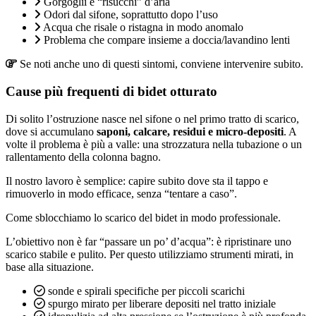
Gorgoglii e “risucchi” d’aria
Odori dal sifone, soprattutto dopo l’uso
Acqua che risale o ristagna in modo anomalo
Problema che compare insieme a doccia/lavandino lenti
Se noti anche uno di questi sintomi, conviene intervenire subito.
Cause più frequenti di bidet otturato
Di solito l’ostruzione nasce nel sifone o nel primo tratto di scarico,
dove si accumulano
saponi, calcare, residui e micro-depositi
. A
volte il problema è più a valle: una strozzatura nella tubazione o un
rallentamento della colonna bagno.
Il nostro lavoro è semplice: capire subito dove sta il tappo e
rimuoverlo in modo efficace, senza “tentare a caso”.
Come sblocchiamo lo scarico del bidet in modo professionale.
L’obiettivo non è far “passare un po’ d’acqua”: è ripristinare uno
scarico stabile e pulito. Per questo utilizziamo strumenti mirati, in
base alla situazione.
sonde e spirali specifiche per piccoli scarichi
spurgo mirato per liberare depositi nel tratto iniziale