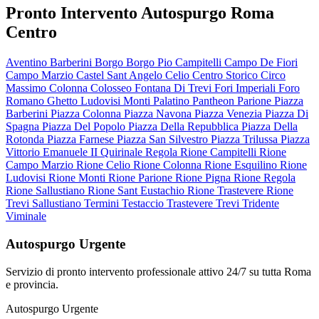
Pronto Intervento Autospurgo Roma
Centro
Aventino
Barberini
Borgo
Borgo Pio
Campitelli
Campo De Fiori
Campo Marzio
Castel Sant Angelo
Celio
Centro Storico
Circo
Massimo
Colonna
Colosseo
Fontana Di Trevi
Fori Imperiali
Foro
Romano
Ghetto
Ludovisi
Monti
Palatino
Pantheon
Parione
Piazza
Barberini
Piazza Colonna
Piazza Navona
Piazza Venezia
Piazza Di
Spagna
Piazza Del Popolo
Piazza Della Repubblica
Piazza Della
Rotonda
Piazza Farnese
Piazza San Silvestro
Piazza Trilussa
Piazza
Vittorio Emanuele II
Quirinale
Regola
Rione Campitelli
Rione
Campo Marzio
Rione Celio
Rione Colonna
Rione Esquilino
Rione
Ludovisi
Rione Monti
Rione Parione
Rione Pigna
Rione Regola
Rione Sallustiano
Rione Sant Eustachio
Rione Trastevere
Rione
Trevi
Sallustiano
Termini
Testaccio
Trastevere
Trevi
Tridente
Viminale
Autospurgo Urgente
Servizio di pronto intervento professionale attivo 24/7 su tutta Roma
e provincia.
Autospurgo Urgente