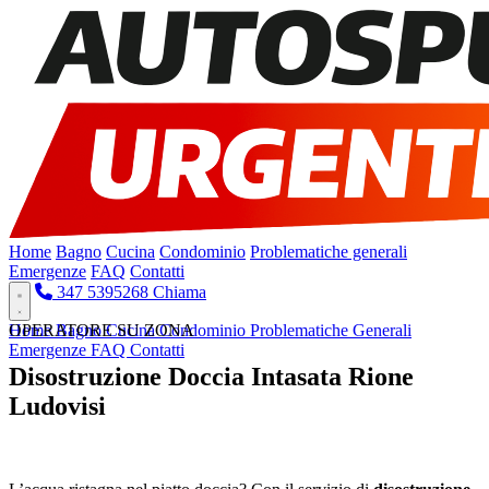
Home
Bagno
Cucina
Condominio
Problematiche generali
Emergenze
FAQ
Contatti
347 5395268
Chiama
Home
OPERATORE SU ZONA
Bagno
Cucina
Condominio
Problematiche Generali
Emergenze
FAQ
Contatti
Disostruzione Doccia Intasata Rione
Ludovisi
Pronto Intervento H24