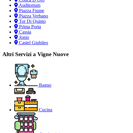
Auditorium
Piazza Fiume
Piazza Verbano
Tor Di Quinto
Prima Porta
Cassia
Jonio
Castel Giubileo
Altri Servizi a Vigne Nuove
Bagno
Cucina