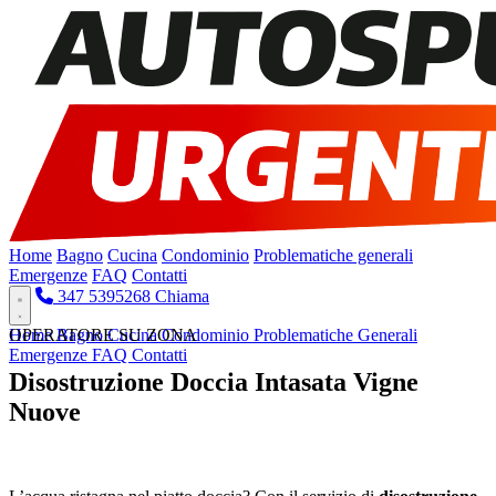
Home
Bagno
Cucina
Condominio
Problematiche generali
Emergenze
FAQ
Contatti
347 5395268
Chiama
Home
OPERATORE SU ZONA
Bagno
Cucina
Condominio
Problematiche Generali
Emergenze
FAQ
Contatti
Disostruzione Doccia Intasata Vigne
Nuove
Pronto Intervento H24