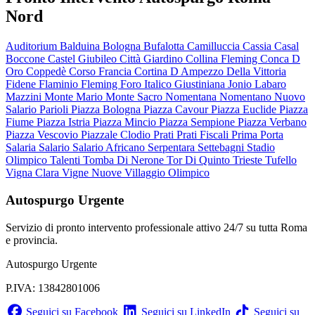
Nord
Auditorium
Balduina
Bologna
Bufalotta
Camilluccia
Cassia
Casal
Boccone
Castel Giubileo
Città Giardino
Collina Fleming
Conca D
Oro
Coppedè
Corso Francia
Cortina D Ampezzo
Della Vittoria
Fidene
Flaminio
Fleming
Foro Italico
Giustiniana
Jonio
Labaro
Mazzini
Monte Mario
Monte Sacro
Nomentana
Nomentano
Nuovo
Salario
Parioli
Piazza Bologna
Piazza Cavour
Piazza Euclide
Piazza
Fiume
Piazza Istria
Piazza Mincio
Piazza Sempione
Piazza Verbano
Piazza Vescovio
Piazzale Clodio
Prati
Prati Fiscali
Prima Porta
Salaria
Salario
Salario Africano
Serpentara
Settebagni
Stadio
Olimpico
Talenti
Tomba Di Nerone
Tor Di Quinto
Trieste
Tufello
Vigna Clara
Vigne Nuove
Villaggio Olimpico
Autospurgo Urgente
Servizio di pronto intervento professionale attivo 24/7 su tutta Roma
e provincia.
Autospurgo Urgente
P.IVA: 13842801006
Seguici su Facebook
Seguici su LinkedIn
Seguici su